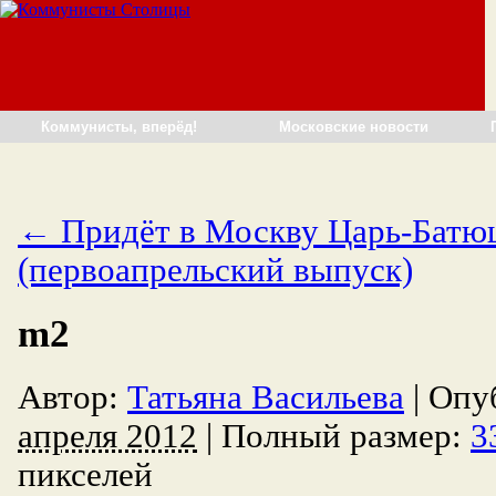
Коммунисты, вперёд!
Московские новости
←
Придёт в Москву Царь-Батю
(первоапрельский выпуск)
m2
Автор:
Татьяна Васильева
|
Опу
апреля 2012
|
Полный размер:
3
пикселей