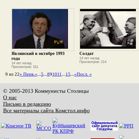
Явлинский в октябре 1993
Солдат
года
14 лет назад
Просмотров: 214
14 лет назад
Просмотров: 311
9 из 22
« Перв.
«
...
5
...
8
9
10
11
...
15
...
»
Посл. »
© 2005-2013 Коммунисты Столицы
О нас
Письмо в редакцию
Все материалы сайта Комстол.инфо