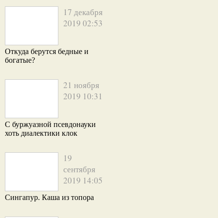
17 декабря
2019 02:53
Откуда берутся бедные и
богатые?
21 ноября
2019 10:31
С буржуазной псевдонауки
хоть диалектики клок
19
сентября
2019 14:05
Сингапур. Каша из топора