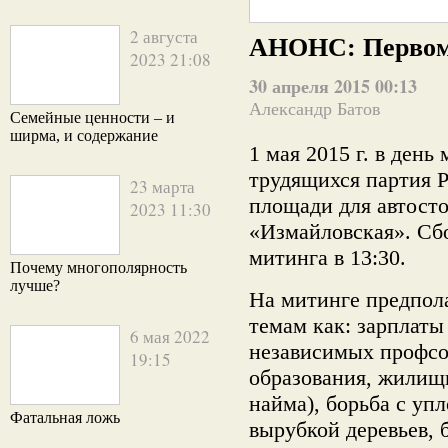
2 августа
АНОНС: Первом
2023 21:08
30 апреля 2015 00:13
Александр Батов
Семейные ценности – и
ширма, и содержание
1 мая 2015 г. в ден
трудящихся партия 
23 марта
площади для автостоя
2023 11:30
«Измайловская». Сбо
митинга в 13:30.
Почему многополярность
лучше?
На митинге предпол
темам как: зарплаты 
6 мая 2022
независимых профсо
19:15
образования, жилищ
найма), борьба с уп
Фатальная ложь
вырубкой деревьев, 