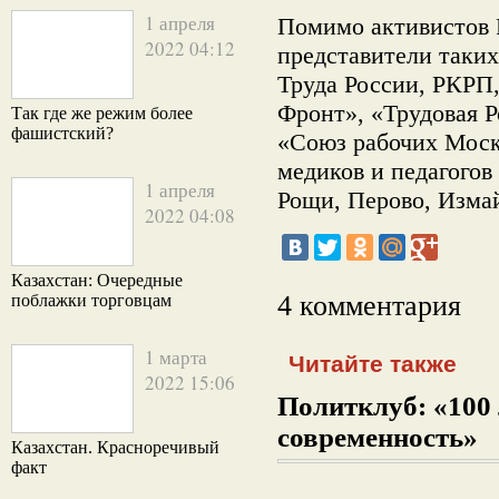
1 апреля
Помимо активистов
2022 04:12
представители таки
Труда России, РКРП
Фронт», «Трудовая Р
Так где же режим более
фашистский?
«Союз рабочих Моск
медиков и педагог
1 апреля
Рощи, Перово, Изма
2022 04:08
Казахстан: Очередные
4 комментария
поблажки торговцам
1 марта
Читайте также
2022 15:06
Политклуб: «100 
современность»
Казахстан. Красноречивый
факт