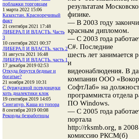
поблажки торговцам
результатам Московск
1 марта 2022 15:06
физике.
Казахстан. Красноречивый
факт
— В 2003 году законч
21 сентября 2021 17:48
красным дипломом.
ЛИБЕРАЛ И ВЛАСТЬ. Часть
— С 2003 года работае
3
10 сентября 2021 00:37
C#. Последние
ЛИБЕРАЛ И ВЛАСТЬ. часть 2
шесть лет занимается 
31 августа 2021 16:48
ЛИБЕРАЛ И ВЛАСТЬ. часть 1
и
17 декабря 2019 02:53
видеонаблюдения. В да
Откуда берутся бедные и
богатые?
компании ООО «Воко
21 ноября 2019 10:31
СофтЛаб» на должност
С буржуазной псевдонауки
хоть диалектики клок
программиста отдела р
19 сентября 2019 14:05
ПО Windows.
Сингапур. Каша из топора
— С 2005 года работае
8 сентября 2019 00:08
Рекорды безработицы
портала
http://rksmb.org, в 20
комиссию РКСМ(б)