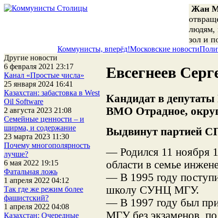
Жан М
отвращ
людям,
зол и п
Коммунисты, вперёд!
Московские новости
Поли
Другие новости
6 февраля 2021 23:17
Евсегнеев Серг
Канал «Простые числа»
25 января 2024 16:41
Казахстан: забастовка в West
Кандидат в депутат
Oil Software
ВМО Отрадное, окру
2 августа 2023 21:08
Семейные ценности – и
ширма, и содержание
Выдвинут партией
23 марта 2023 11:30
Почему многополярность
— Родился 11 ноября 1
лучше?
области в семье инжен
6 мая 2022 19:15
Фатальная ложь
— В 1995 году поступи
1 апреля 2022 04:12
школу СУНЦ МГУ.
Так где же режим более
фашистский?
— В 1997 году был при
1 апреля 2022 04:08
МГУ без экзаменов, по
Казахстан: Очередные