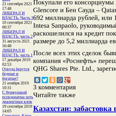
Покупали его консорциумы 
21 сентября 2021
Glencore и Бен Сауда – Qatar
17:48
ЛИБЕРАЛ И
692 миллиарда рублей, или 
ВЛАСТЬ. Часть 3
10 сентября 2021
Intesa Sanpaolo, руководим
00:37
раскошелился на кредит по
ЛИБЕРАЛ И
ВЛАСТЬ. часть 2
размере до 5,2 миллиарда ев
31 августа 2021
16:48
ЛИБЕРАЛ И
После всех этих сделок быв
ВЛАСТЬ. часть 1
компания «Роснефть» переш
17 декабря 2019
02:53
QHG Shares Pte. Ltd., зарег
Откуда берутся
бедные и
богатые?
21 ноября 2019
3 комментария
10:31
С буржуазной
Читайте также
псевдонауки хоть
диалектики клок
Казахстан: забастовка в
19 сентября 2019
14:05
Сингапур. Каша