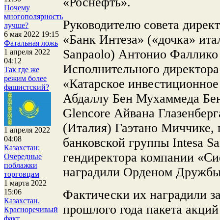
«Роснефть».
Почему
многополярность
Руководителю совета дирек
лучше?
6 мая 2022 19:15
«Банк Интеза» («дочка» ита
Фатальная ложь
Sanpaolo) Антонио Фаллико
1 апреля 2022
04:12
Исполнительного директора
Так где же
режим более
«Катарское инвестиционное
фашистский?
Абдаллу Бен Мухаммеда Бен
Glencore Айвана Глазенбер
(Италия) Гаэтано Миччике,
1 апреля 2022
04:08
банковской группы Intesa S
Казахстан:
гендиректора компании «С
Очередные
поблажки
наградили Орденом Дружбы
торговцам
1 марта 2022
Фактически их наградили за
15:06
Казахстан.
прошлого года пакета акций
Красноречивый
факт