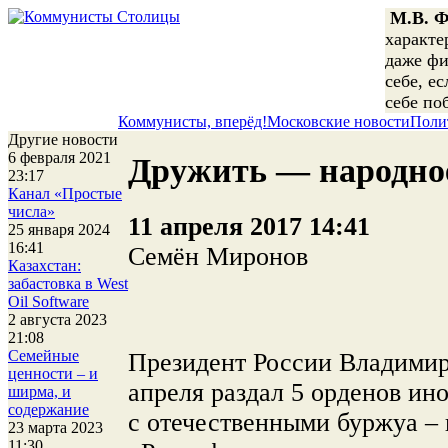
М.В. Ф
характе
даже фи
себе, е
себе по
Коммунисты, вперёд!
Московские новости
Поли
Другие новости
6 февраля 2021
Дружить — народное
23:17
Канал «Простые
числа»
11 апреля 2017 14:41
25 января 2024
16:41
Семён Миронов
Казахстан:
забастовка в West
Oil Software
2 августа 2023
21:08
Семейные
Президент России Владимир
ценности – и
апреля раздал 5 орденов ин
ширма, и
содержание
с отечественными буржуа –
23 марта 2023
11:30