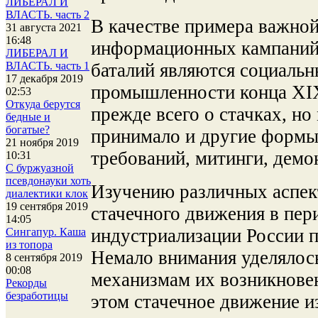
ЛИБЕРАЛ И
ВЛАСТЬ. часть 2
В качестве примера важно
31 августа 2021
16:48
информационных кампаний 
ЛИБЕРАЛ И
баталий являются социальн
ВЛАСТЬ. часть 1
17 декабря 2019
промышленности конца XIX
02:53
Откуда берутся
прежде всего о стачках, н
бедные и
богатые?
принимало и другие формы
21 ноября 2019
требований, митинги, демо
10:31
С буржуазной
псевдонауки хоть
Изучению различных аспек
диалектики клок
19 сентября 2019
стачечного движения в пе
14:05
индустриализации России п
Сингапур. Каша
из топора
Немало внимания уделялось
8 сентября 2019
00:08
механизмам их возникнове
Рекорды
безработицы
этом стачечное движение и