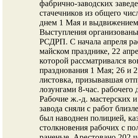
фабрично-заводских завед
стачечников из общего числ
днем 1 Мая и выдвижением
Выступления организованы
РСДРП. С начала апреля р
майском празднике, 22 апре
которой рассматривался во
празднования 1 Мая; 26 и 
листовка, призывавшая отп
лозунгами 8-час. рабочего 
Рабочие ж.-д. мастерских 
завода сняли с работ близл
был наводнен полицией, ка
столкновения рабочих с по
раненые. Арестовано 202 ч