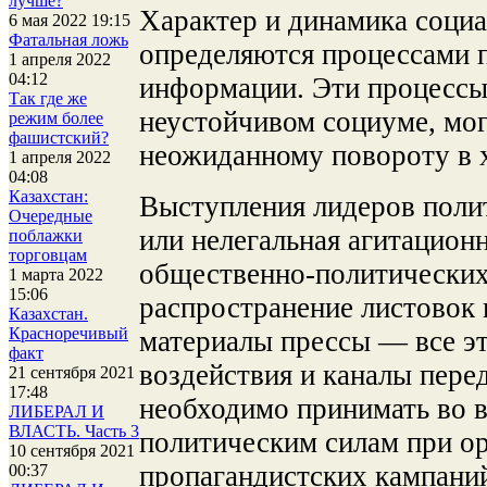
лучше?
Характер и динамика соци
6 мая 2022 19:15
Фатальная ложь
определяются процессами 
1 апреля 2022
04:12
информации.
Эти процессы
Так где же
неустойчивом социуме, мог
режим более
фашистский?
неожиданному повороту в 
1 апреля 2022
04:08
Казахстан:
Выступления лидеров поли
Очередные
или нелегальная агитацион
поблажки
торговцам
общественно-политических
1 марта 2022
15:06
распространение листовок 
Казахстан.
Красноречивый
материалы прессы — все э
факт
воздействия и каналы пере
21 сентября 2021
17:48
необходимо принимать во 
ЛИБЕРАЛ И
ВЛАСТЬ. Часть 3
политическим силам при ор
10 сентября 2021
пропагандистских кампани
00:37