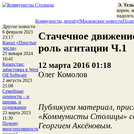
Э. Тел
корни, м
надолго
Коммунисты, вперёд!
Московские новости
Поли
Другие новости
6 февраля 2021
Стачечное движение
23:17
Канал «Простые
роль агитации Ч.1
числа»
25 января 2024
16:41
12 марта 2016 01:18
Казахстан:
забастовка в West
Олег Комолов
Oil Software
2 августа 2023
21:08
Семейные
ценности – и
ширма, и
Публикуем материал, прис
содержание
23 марта 2023
«Коммунисты Столицы» co
11:30
Почему
Георгием Аксёновым.
многополярность