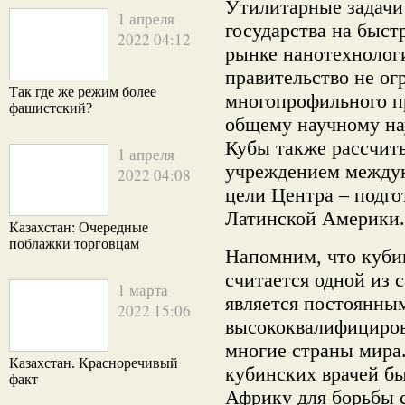
Утилитарные задачи
1 апреля
государства на быс
2022 04:12
рынке нанотехнолог
правительство не ог
Так где же режим более
многопрофильного пр
фашистский?
общему научному на
Кубы также рассчиты
1 апреля
учреждением междун
2022 04:08
цели Центра – подго
Латинской Америки.
Казахстан: Очередные
поблажки торговцам
Напомним, что куби
считается одной из 
1 марта
является постоянны
2022 15:06
высококвалифициров
многие страны мира.
Казахстан. Красноречивый
кубинских врачей б
факт
Африку для борьбы 