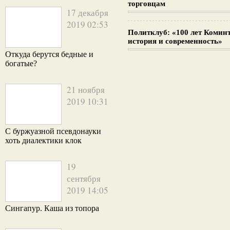
торговцам
17 декабря
2019 02:53
Политклуб: «100 лет Комин
история и современность»
Откуда берутся бедные и
богатые?
21 ноября
2019 10:31
С буржуазной псевдонауки
хоть диалектики клок
19
сентября
2019 14:05
Сингапур. Каша из топора