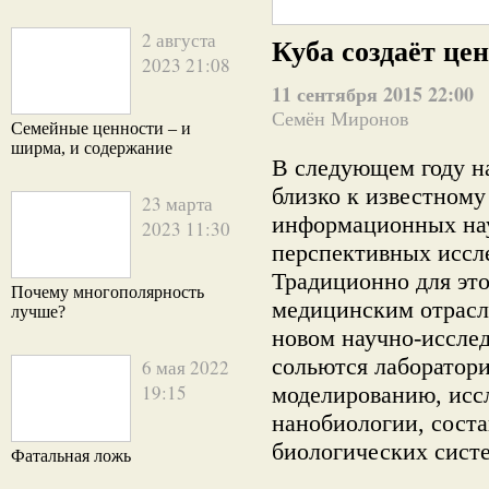
2 августа
Куба создаёт це
2023 21:08
11 сентября 2015 22:00
Семён Миронов
Семейные ценности – и
ширма, и содержание
В следующем году на
близко к известному
23 марта
информационных нау
2023 11:30
перспективных иссл
Традиционно для это
Почему многополярность
медицинским отрасл
лучше?
новом научно-иссле
сольются лаборатор
6 мая 2022
19:15
моделированию, исс
нанобиологии, сост
биологических сист
Фатальная ложь