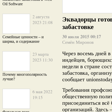
Oil Software
2 августа
Эквадорцы гото
2023 21:08
забастовке
30 июля 2015 00:17
Семейные ценности – и
ширма, и содержание
Семён Миронов
Через восемь дней в
23 марта
индейцев, борющихся
2023 11:30
недели в стране сос
забастовка, органи
Почему многополярность
сообщает unionstoday
лучше?
Требования профсою
6 мая 2022
общественную полит
19:15
присоединиться всё
организаций. Здесь 
Фатальная ложь