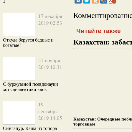
1
Комментирование
17 декабря
2019 02:53
Читайте также
Откуда берутся бедные и
Казахстан: забаст
богатые?
21 ноября
2019 10:31
С буржуазной псевдонауки
хоть диалектики клок
19
сентября
2019 14:05
Казахстан: Очередные поб
торговцам
Сингапур. Каша из топора