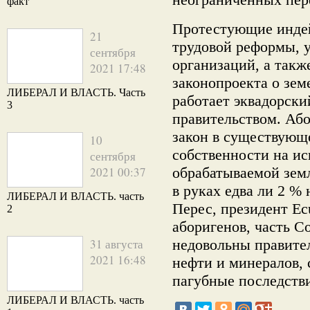
факт
Протестующие индей
21
трудовой реформы,
сентября
организаций, а такж
2021 17:48
законопроекта о зем
ЛИБЕРАЛ И ВЛАСТЬ. Часть
работает эквадорск
3
правительством. Або
закон в существующ
10
собственности на и
сентября
2021 00:37
обрабатываемой зем
в руках едва ли 2 %
ЛИБЕРАЛ И ВЛАСТЬ. часть
Перес, президент Ec
2
аборигенов, часть C
31 августа
недовольны правите
2021 16:48
нефти и минералов, с
пагубные последств
ЛИБЕРАЛ И ВЛАСТЬ. часть