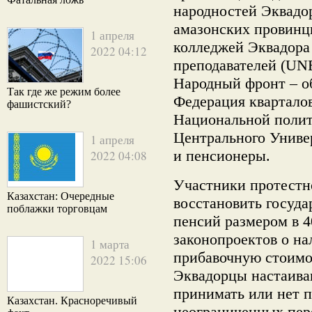
народностей Эквадор
амазонских провинц
1 апреля
колледжей Эквадора
2022 04:12
преподавателей (UNE
Народный фронт – об
Так где же режим более
Федерация квартало
фашистский?
Национальной полит
Центрального Униве
1 апреля
и пенсионеры.
2022 04:08
Участники протестн
Казахстан: Очередные
восстановить госуда
поблажки торговцам
пенсий размером в 4
законопроектов о на
1 марта
прибавочную стоимо
2022 15:06
Эквадорцы настаива
принимать или нет 
Казахстан. Красноречивый
неограниченных пер