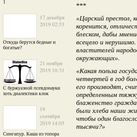
1
***
17 декабря
«Царский престол, к
2019 02:53
коренится, отличе
блеском, дабы мнени
всецело и нерушимо
Откуда берутся бедные и
богатые?
властителей народо
окружающих».
21 ноября
2019 10:31
«Какая польза госуд
четвертей в год бол
его производят, счи
С буржуазной псевдонауки
хоть диалектики клок
определенным тяжку
блаженство граждан
19
были хлеба наши жи
сентября
чтобы один благосло
2019 14:05
тысячи?»
Сингапур. Каша из топора