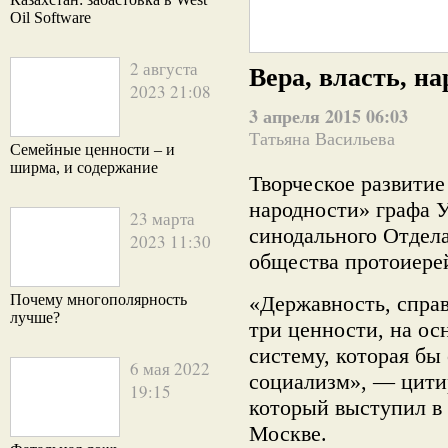
Oil Software
2 августа
Вера, власть, н
2023 21:08
3 апреля 2015 06:03
Татьяна Васильева
Семейные ценности – и
ширма, и содержание
Творческое развити
народности» графа У
23 марта
синодального Отдел
2023 11:30
общества протоиере
Почему многополярность
«Державность, спра
лучше?
три ценности, на ос
систему, которая бы
6 мая 2022
социализм»
, — цит
19:15
который выступил в 
Москве.