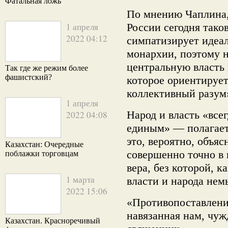
Фатальная ложь
По мнению Чаплина,
1 апреля
России сегодня тако
2022 04:12
симпатизирует идеа
монархии, поэтому 
центральную власть 
Так где же режим более
фашистский?
которое ориентирует
коллективный разум
1 апреля
Народ и власть «всег
2022 04:08
единым» — полагае
это, вероятно, объяс
Казахстан: Очередные
совершенно точно в 
поблажки торговцам
вера, без которой, 
1 марта
власти и народа нем
2022 15:06
«Противопоставлени
навязанная нам, чуж
Казахстан. Красноречивый