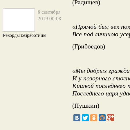
(Радищев)
8 сентября
2019 00:08
«Прямой был век по
Все под личиною усе
Рекорды безработицы
(Грибоедов)
«Мы добрых гражда
И у позорного столп
Кишкой последнего 
Последнего царя уд
(Пушкин)