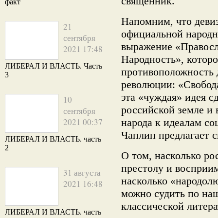
священник.
факт
Напомним, что деви
21
официальной народн
сентября
выражение «Правосл
2021 17:48
Народность», которо
ЛИБЕРАЛ И ВЛАСТЬ. Часть
противоположность 
3
революции: «Свобода
эта «чуждая» идея с
10
российской земле и 
сентября
2021 00:37
народа к идеалам со
Чаплин предлагает с
ЛИБЕРАЛ И ВЛАСТЬ. часть
2
О том, насколько ро
престолу и восприи
31 августа
насколько «народол
2021 16:48
можно судить по на
классической литера
ЛИБЕРАЛ И ВЛАСТЬ. часть