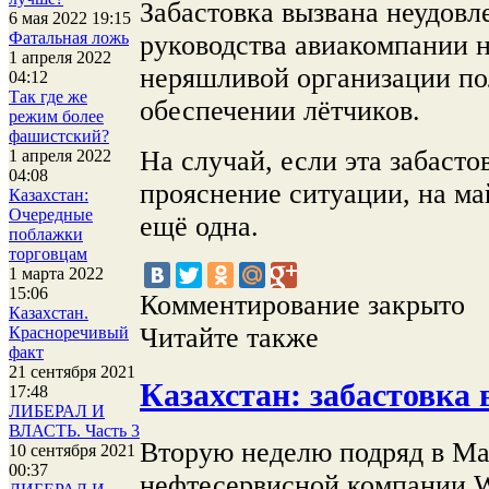
Забастовка вызвана неудовл
6 мая 2022 19:15
Фатальная ложь
руководства авиакомпании 
1 апреля 2022
неряшливой организации по
04:12
Так где же
обеспечении лётчиков.
режим более
фашистский?
На случай, если эта забасто
1 апреля 2022
04:08
прояснение ситуации, на ма
Казахстан:
Очередные
ещё одна.
поблажки
торговцам
1 марта 2022
15:06
Комментирование закрыто
Казахстан.
Читайте также
Красноречивый
факт
21 сентября 2021
Казахстан: забастовка в
17:48
ЛИБЕРАЛ И
ВЛАСТЬ. Часть 3
Вторую неделю подряд в Ма
10 сентября 2021
00:37
нефтесервисной компании We