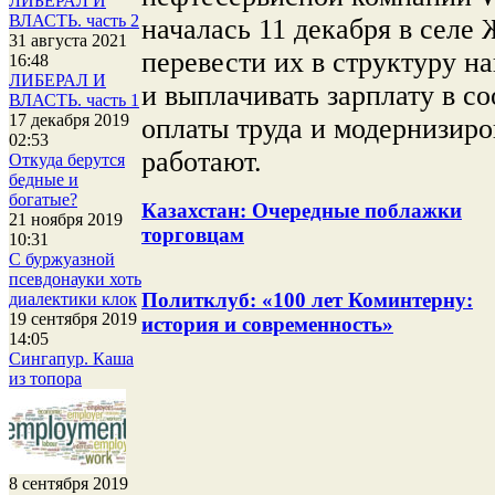
ЛИБЕРАЛ И
ВЛАСТЬ. часть 2
началась 11 декабря в селе
31 августа 2021
перевести их в структуру 
16:48
ЛИБЕРАЛ И
и выплачивать зарплату в с
ВЛАСТЬ. часть 1
17 декабря 2019
оплаты труда и модернизиро
02:53
работают.
Откуда берутся
бедные и
богатые?
Казахстан: Очередные поблажки
21 ноября 2019
торговцам
10:31
С буржуазной
псевдонауки хоть
Политклуб: «100 лет Коминтерну:
диалектики клок
19 сентября 2019
история и современность»
14:05
Сингапур. Каша
из топора
8 сентября 2019