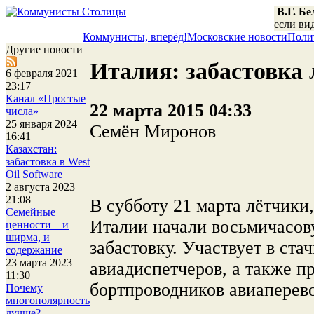
В.Г. Б
если вид
Коммунисты, вперёд!
Московские новости
Поли
Другие новости
Италия: забастовка
6 февраля 2021
23:17
Канал «Простые
22 марта 2015 04:33
числа»
25 января 2024
Семён Миронов
16:41
Казахстан:
забастовка в West
Oil Software
2 августа 2023
21:08
В субботу 21 марта лётчики
Семейные
Италии начали восьмичасо
ценности – и
ширма, и
забастовку.
Участвует в ста
содержание
23 марта 2023
авиадиспетчеров, а также п
11:30
бортпроводников авиаперевоз
Почему
многополярность
лучше?