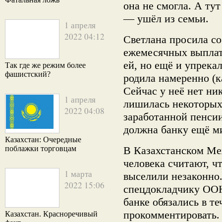
она не смогла. А ту
— ушёл из семьи.
1 апреля
2022 04:12
Светлана просила с
ежемесячных выплат,
ей, но ещё и упрека
Так где же режим более
фашистский?
родила намеренно (к
Сейчас у неё нет ни
1 апреля
лишилась некоторых
2022 04:08
заработанной пенсии
должна банку ещё м
Казахстан: Очередные
поблажки торговцам
В Казахстанском Ме
человека считают, ч
1 марта
выселили незаконно
2022 15:06
спецдокладчику ООН
банке обязались в т
прокомментировать.
Казахстан. Красноречивый