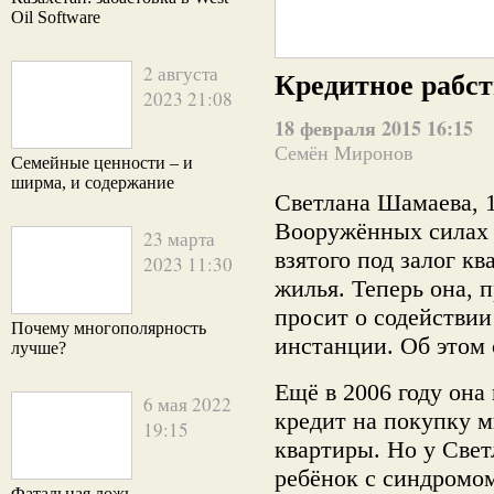
Oil Software
2 августа
Кредитное рабст
2023 21:08
18 февраля 2015 16:15
Семён Миронов
Семейные ценности – и
ширма, и содержание
Светлана Шамаева, 1
Вооружённых силах К
23 марта
взятого под залог кв
2023 11:30
жилья.
Теперь она, п
просит о содействии
Почему многополярность
инстанции. Об этом
лучше?
Ещё в 2006 году она
6 мая 2022
кредит на покупку м
19:15
квартиры. Но у Свет
ребёнок с синдромом
Фатальная ложь