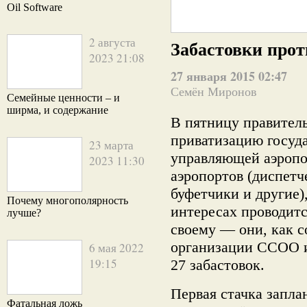
Oil Software
2 августа
Забастовки прот
2023 21:08
27 января 2015 02:47
Семён Миронов
Семейные ценности – и
ширма, и содержание
В пятницу правител
приватизацию госуд
23 марта
управляющей аэропо
2023 11:30
аэропортов (диспетч
буфетчики и другие)
Почему многополярность
интересах проводитс
лучше?
своему — они, как 
организации CCOO и
6 мая 2022
19:15
27 забастовок.
Первая стачка запла
Фатальная ложь