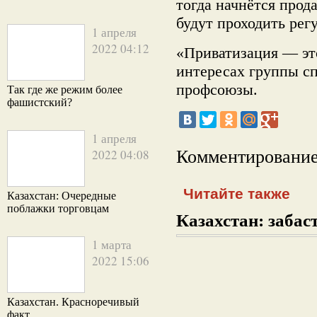
тогда начнётся прод
будут проходить регу
1 апреля
2022 04:12
«Приватизация — э
интересах группы с
профсоюзы.
Так где же режим более
фашистский?
1 апреля
2022 04:08
Комментирование
Читайте также
Казахстан: Очередные
поблажки торговцам
Казахстан: забаст
1 марта
2022 15:06
Казахстан. Красноречивый
факт