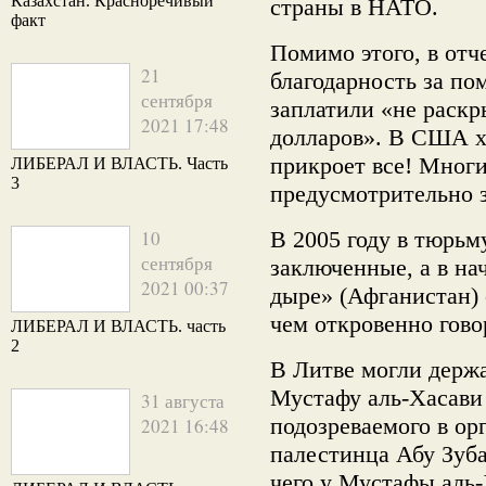
Казахстан. Красноречивый
страны в НАТО.
факт
Помимо этого, в отче
21
благодарность за по
сентября
заплатили «не раск
2021 17:48
долларов». В США х
прикроет все! Многи
ЛИБЕРАЛ И ВЛАСТЬ. Часть
3
предусмотрительно
10
В 2005 году в тюрь
сентября
заключенные, а в на
2021 00:37
дыре» (Афганистан) 
чем откровенно гово
ЛИБЕРАЛ И ВЛАСТЬ. часть
2
В Литве могли держ
Мустафу аль-Хасави
31 августа
подозреваемого в орг
2021 16:48
палестинца Абу Зуба
чего у Мустафы аль