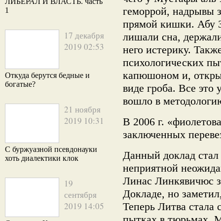
ЛИБЕРАЛ И ВЛАСТЬ. часть
геморрой, надрывы з
1
прямой кишки. Абу 
17 декабря
лишали сна, держал
2019 02:53
него истерику. Такж
психологических пы
капюшоном и, открыв
Откуда берутся бедные и
богатые?
виде гроба. Все это 
вошло в методологи
21 ноября
2019 10:31
В 2006 г. «фиолетов
заключенных переве
С буржуазной псевдонауки
Данный доклад стал 
хоть диалектики клок
неприятной неожид
Линас Линкявичюс з
19
Докладе, но заметил,
сентября
2019 14:05
Теперь Литва стала
пытках в тюрьмах. 