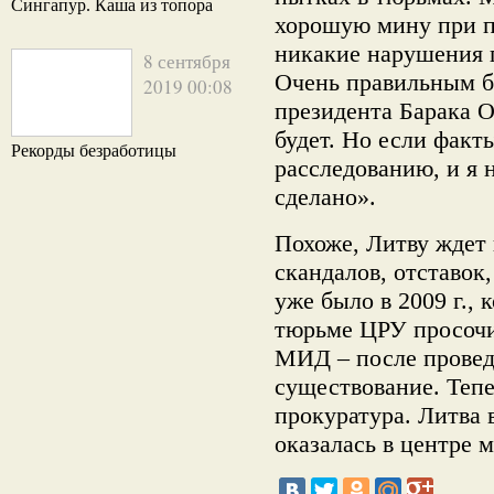
Сингапур. Каша из топора
хорошую мину при п
никакие нарушения 
8 сентября
Очень правильным б
2019 00:08
президента Барака О
будет. Но если факт
Рекорды безработицы
расследованию, и я 
сделано».
Похоже, Литву ждет 
скандалов, отставок,
уже было в 2009 г., 
тюрьме ЦРУ просочил
МИД – после провед
существование. Тепе
прокуратура. Литва в
оказалась в центре