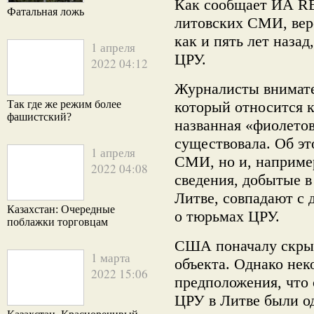
Как сообщает ИА R
Фатальная ложь
литовских СМИ, веро
как и пять лет наза
1 апреля
ЦРУ.
2022 04:12
Журналисты внимате
Так где же режим более
который относится 
фашистский?
названная «фиолето
существовала. Об эт
1 апреля
СМИ, но и, например
2022 04:08
сведения, добытые в
Литве, совпадают с
Казахстан: Очередные
о тюрьмах ЦРУ.
поблажки торговцам
США поначалу скрыв
1 марта
объекта. Однако не
2022 15:06
предположения, что
ЦРУ в Литве были о