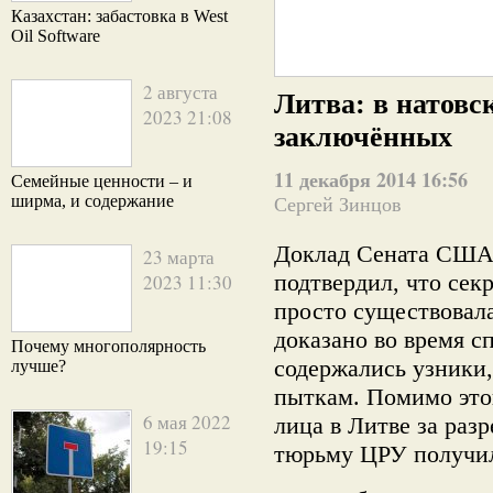
Казахстан: забастовка в West
Oil Software
2 августа
Литва: в натов
2023 21:08
заключённых
11 декабря 2014 16:56
Семейные ценности – и
ширма, и содержание
Сергей Зинцов
Доклад Сената США
23 марта
подтвердил, что сек
2023 11:30
просто существовала
доказано во время с
Почему многополярность
содержались узники
лучше?
пыткам. Помимо этог
6 мая 2022
лица в Литве за раз
19:15
тюрьму ЦРУ получил