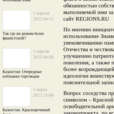
обязанностью собств
выполняемой ими за 
1 апреля
сайт REGIONS.RU
2022 04:12
По мнению инициато
Так где же режим более
использование Знам
фашистский?
увековечиванию пам
Отечества и чество
1 апреля
улучшению патриоти
2022 04:08
поколения, а также 
более возрождающей
Казахстан: Очередные
идеологии воинству
поблажки торговцам
пояснительной запис
1 марта
Вопрос соседства п
2022 15:06
символом – Красной
освободительной ар
Казахстан. Красноречивый
законопроекта, по в