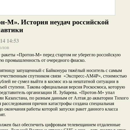
н-М». История неудач российской
навтики
14 14:53
олов
 ракеты «Протон-М» перед стартом не уберегло российскую
ую промышленность от очередного фиаско.
пятницу запущенный с Байконура тяжёлый носитель с самым
ечественным спутником связи «Экспресс-АМ4Р», стоимостью
рублей не сумел выйти в космос из-за нештатной ситуации в
тьей ступени. Такова официальная версия Роскосмоса, которую
редставитель организации И. Зубарева. «Протон-М» упал
ми Казахстана, по разным данным от Алтая до акватории Тихого
я расследования причин катастрофы создана специальная
до окончания работы которой запуски ракет данного класса
ят.
олжен был обеспечить цифровым телевещанием отдаленные