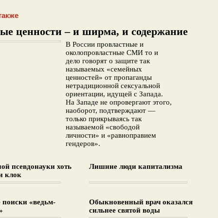
также
ые ценности – и ширма, и содержание
В России провластные и
околопровластные СМИ то и
дело говорят о защите так
называемых «семейных
ценностей» от пропаганды
нетрадиционной сексуальной
ориентации, идущей с Запада.
На Западе не опровергают этого,
наоборот, подтверждают —
только прикрываясь так
называемой «свободой
личности» и «равноправием
гендеров».
ной псевдонауки хоть
Лишние люди капитализма
и клок
 поиски «ведьм-
Обыкновенный врач оказался
»
сильнее святой воды