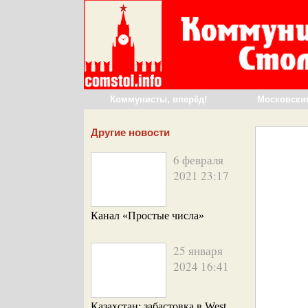
Коммунисты, вперёд!
Московски
Другие новости
6 февраля
2021 23:17
Канал «Простые числа»
25 января
2024 16:41
Казахстан: забастовка в West