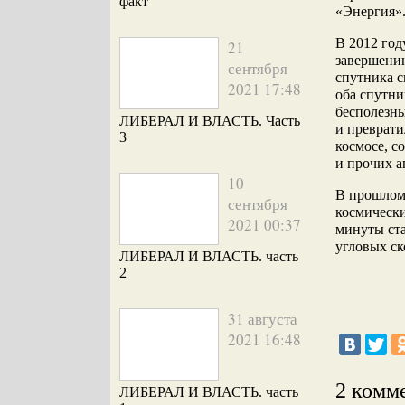
факт
«Энергия»
В 2012 год
21
завершени
сентября
спутника с
2021 17:48
оба спутни
бесполезны
ЛИБЕРАЛ И ВЛАСТЬ. Часть
и преврати
3
космосе, с
и прочих а
10
В прошлом 
сентября
космически
2021 00:37
минуты ста
угловых ск
ЛИБЕРАЛ И ВЛАСТЬ. часть
2
31 августа
2021 16:48
2 комм
ЛИБЕРАЛ И ВЛАСТЬ. часть