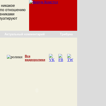
 никакое
 по отношению
овниками
плуатируют
Актуальный комментарий
Трибуна
Все
видеоролики