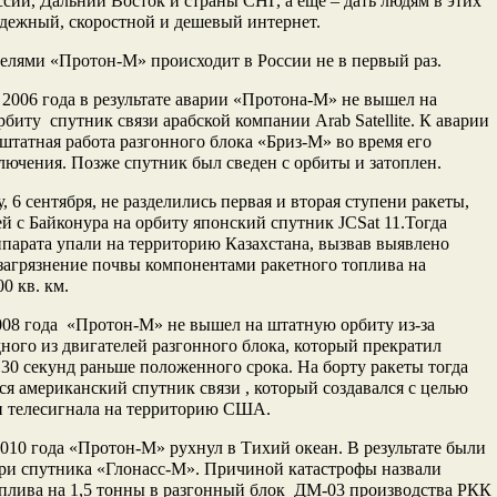
сии, Дальний Восток и страны СНГ, а еще – дать людям в этих
дежный, скоростной и дешевый интернет.
елями «Протон-М» происходит в России не в первый раз.
 2006 года в результате аварии «Протона-М» не вышел на
биту спутник связи арабской компании Arab Satellite. К аварии
штатная работа разгонного блока «Бриз-М» во время его
лючения. Позже спутник был сведен с орбиты и затоплен.
у, 6 сентября, не разделились первая и вторая ступени ракеты,
 с Байконура на орбиту японский спутник JCSat 11.Тогда
парата упали на территорию Казахстана, вызвав выявлено
загрязнение почвы компонентами ракетного топлива на
0 кв. км.
008 года «Протон-М» не вышел на штатную орбиту из-за
ного из двигателей разгонного блока, который прекратил
130 секунд раньше положенного срока. На борту ракеты тогда
ся американский спутник связи , который создавался с целью
и телесигнала на территорию США.
2010 года «Протон-М» рухнул в Тихий океан. В результате были
ри спутника «Глонасс-М». Причиной катастрофы назвали
плива на 1,5 тонны в разгонный блок ДМ-03 производства РКК