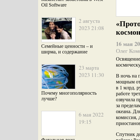
Oil Software
2 августа
«Прото
2023 21:08
космо
16 мая 20
Семейные ценности – и
Олег Ком
ширма, и содержание
Освящение
космическ
23 марта
2023 11:30
В ночь на 
мощным от
в 1 млрд. 
Почему многополярность
работе тре
лучше?
озвучила п
за предела
океана. Дл
6 мая 2022
комиссия, 
19:15
приостанов
Спутник д
Фатальная ложь