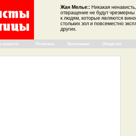
Жан Мелье::
Никакая ненависть,
отвращение не будут чрезмерны
к людям, которые являются вин
стольких зол и повсеместно экс
других.
е новости
Политика
Экономика
Общество