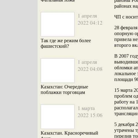
районы Рос
районах на
1 апреля
ЧП с носит
2022 04:12
28 февраля
опорную ор
привела не
Так где же режим более
второго вк
фашистский?
В 2007 год
1 апреля
выводившей
обломки ап
2022 04:08
локальное 
площади 90
Казахстан: Очередные
15 марта 2
поблажки торговцам
проблем од
работу на 
1 марта
располагал
трансляци
2022 15:06
5 декабря 
утрачены т
Казахстан. Красноречивый
перелив то