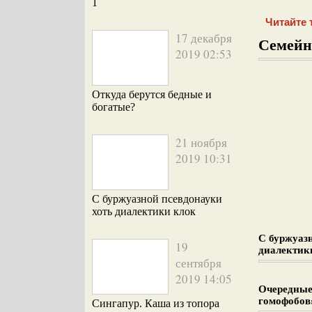
1
Читайте 
17 декабря
Семейн
2019 02:53
Откуда берутся бедные и
богатые?
21 ноября
2019 10:31
С буржуазной псевдонауки
хоть диалектики клок
С буржуаз
19
диалектик
сентября
2019 14:05
Очередные
гомофобов
Сингапур. Каша из топора