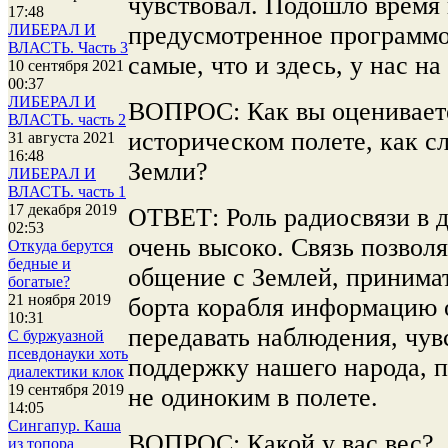
чувствовал. Подошло время
17:48
предусмотренное программо
ЛИБЕРАЛ И
ВЛАСТЬ. Часть 3
самые, что и здесь, у нас на
10 сентября 2021
00:37
ЛИБЕРАЛ И
ВОПРОС: Как вы оцениваете
ВЛАСТЬ. часть 2
историческом полете, как с
31 августа 2021
16:48
Земли?
ЛИБЕРАЛ И
ВЛАСТЬ. часть 1
17 декабря 2019
ОТВЕТ: Роль радиосвязи в 
02:53
очень высоко. Связь позвол
Откуда берутся
бедные и
общение с Землей, принимат
богатые?
21 ноября 2019
борта корабля информацию о
10:31
передавать наблюдения, чув
С буржуазной
псевдонауки хоть
поддержку нашего народа, п
диалектики клок
19 сентября 2019
не одиноким в полете.
14:05
Сингапур. Каша
ВОПРОС: Какой у вас вес?
из топора