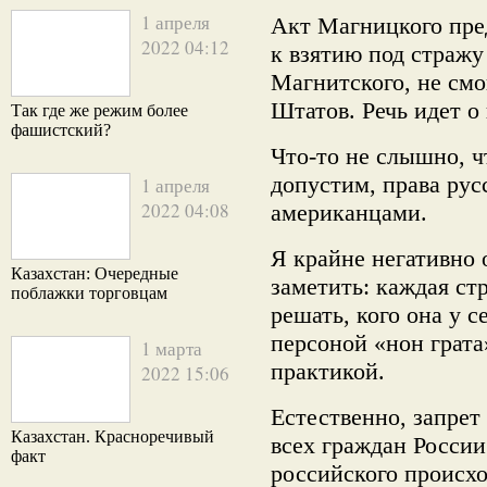
1 апреля
Акт Магницкого пред
2022 04:12
к взятию под стражу
Магнитского, не смо
Штатов. Речь идет о
Так где же режим более
фашистский?
Что-то не слышно, 
допустим, права рус
1 апреля
2022 04:08
американцами.
Я крайне негативно
Казахстан: Очередные
заметить: каждая ст
поблажки торговцам
решать, кого она у с
персоной «нон грата
1 марта
практикой.
2022 15:06
Естественно, запрет
Казахстан. Красноречивый
всех граждан России
факт
российского происх