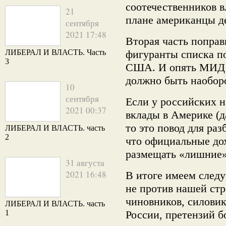
соотечественников в
21
плане американцы д
сентября
2021 17:48
Вторая часть поправ
ЛИБЕРАЛ И ВЛАСТЬ. Часть
фигуранты списка п
3
США. И опять МИД Р
должно быть наобор
10
сентября
Если у российских н
2021 00:37
вклады в Америке (д
то это повод для ра
ЛИБЕРАЛ И ВЛАСТЬ. часть
2
что официальные до
размещать «лишние»
31 августа
2021 16:48
В итоге имеем след
не против нашей стр
чиновников, силовик
ЛИБЕРАЛ И ВЛАСТЬ. часть
1
России, претензий б