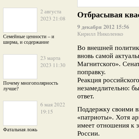
2 августа
Отбрасывая ква
2023 21:08
9 декабря 2012 15:56
Кирилл Николенко
Семейные ценности – и
ширма, и содержание
Во внешней политик
вновь самой актуаль
23 марта
Магнитского». Сен
2023 11:30
поправку.
Реакция российског
Почему многополярность
незамедлительно: б
лучше?
ответ.
6 мая 2022
Поддержку своими в
19:15
«патриоты». Хотя ар
имеет отношения к 
Фатальная ложь
России.