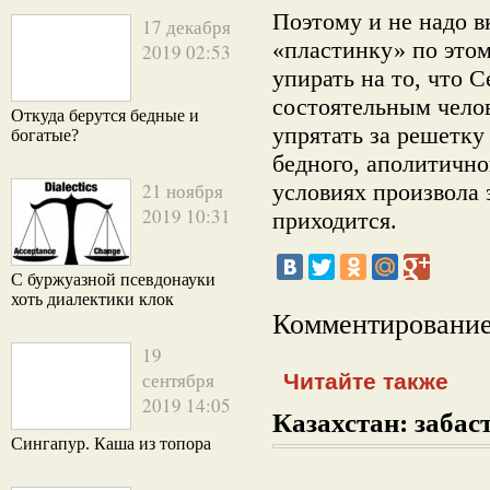
Поэтому и не надо 
17 декабря
«пластинку» по этом
2019 02:53
упирать на то, что 
состоятельным челов
Откуда берутся бедные и
упрятать за решетку
богатые?
бедного, аполитично
21 ноября
условиях произвола 
2019 10:31
приходится.
С буржуазной псевдонауки
хоть диалектики клок
Комментирование
19
сентября
Читайте также
2019 14:05
Казахстан: забаст
Сингапур. Каша из топора