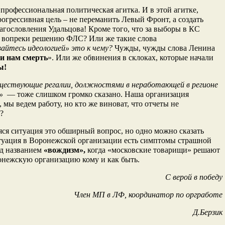
 профессиональная политическая агитка. И в этой агитке,
рогрессивная цель – не переманить Левый Фронт, а создать
агословления Удальцова! Кроме того, что за выборы в КС
 вопреки решению ФЛС? Или же такие слова
айтесь идеологией» это к чему?
Чужды, чужды слова Ленина
ии нам смерть
». Или же обвинения в склоках, которые начали
ы!
ществующие регалии, должностями в неработающей в регионе
е»
— тоже слишком громко сказано. Наша организация
, мы ведем работу, но кто же виноват, что отчеты не
?
я ситуация это обширный вопрос, но одно можно сказать
туация в Воронежской организации есть симптомы страшной
од названием
«вождизм»,
когда «московские товарищи» решают
онежскую организацию кому и как быть.
С верой в победу
Член МП в ЛФ, координатор по оргработе
Д.Берзик