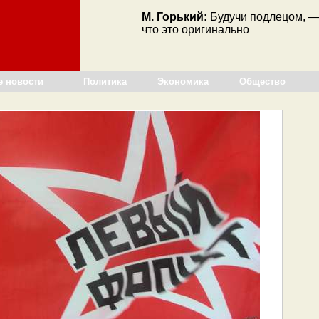
М. Горький:
Будучи подлецом, —
что это оригинально
е новости
Политика
Экономика
Общество