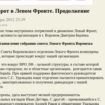
рот в Левом Фронте. Продолжение
ря 2012 23:39
олов
ие темы внутренних потрясений в движении Левый Фронт,
активиста организации в г. Воронеж Дмитрия Берзика.
тановление собрания совета Левого Фронта Воронежа
 Совета Воронежского отделения Левого Фронта возмущены
 которые происходят вокруг нашей организации.
что вокруг ВРО ЛФ – цельной структуры, в составе которой
лько городские, но и областные организации, разгорается самая
борьба. При прямой поддержке фактического руководителя
нта С.С. Удальцова наше отделение пытаются приватизировать
, заинтересованных в получении дивидендов с нашей
и.
ороны, здесь выступает мелкий предприниматель
льных взглядов Иван Дегтярь. С другой – примазавшийся к С.
анархист-провокатор Андрей Раков и обманувшие Удальцова