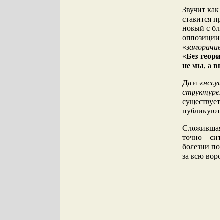
Звучит как
ставится п
новый с бл
оппозиции
«
заморачив
«
Без теор
не мы
, а
в
Да и
«несу
структур
существует
публикуют
Сложившаяс
точно – си
болезни п
за всю вор