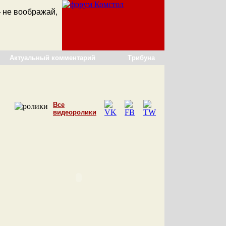
 не воображай,
Актуальный комментарий
Трибуна
Все
видеоролики