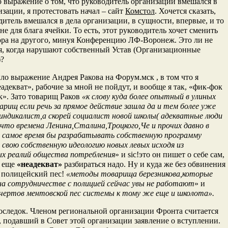
о выражение о том, что руководитель организации вмешался в
изации, я протестовать начал – сайт
Комстол
. Хочется сказать,
дитель вмешался в дела организации, в сущности, впервые, и то
 не для блага ячейки. То есть, этот руководитель хочет сменить
ора на другого, минуя Конференцию ЛФ-Воронеж. Это ли не
я, когда нарушают собственный Устав (Организационные
?
о выражение Андрея Ракова на Форум.мск , в том что я
адекват», рабочие за мной не пойдут, и вообще я так, «фик-фок
к». Зато товарищ Раков
«к слову куда более опытный в улиных
арищ если речь за прямое действие зашла да и тем более уже
синдикалист,а скорей социалист новой школы( адекватные люди
то времена Ленина,Сталина,Троцкого,Че и прочих давно в
и самое время бы разрабатывать собственную программу
 свою собственную идеологию новых левых исходя из
ых реалий общества потребления
» и sic!это он пишет о себе сам,
о еще
«неадекват»
разбираться надо. Ну и куда же без обвинения
я полицейский пес!
«методы товарища березникова,которые
а сотрудничестве с полицией сейчас увы не работают
» и
чертов ментовской пес системы к тому же еще и школота».
следок. Членом региональной организации Фронта считается
 подавший в Совет этой организации заявление о вступлении.