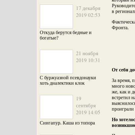
Руководите
17 декабря
в регионал
2019 02:53
Фактическа
Фронта.
Откуда берутся бедные и
богатые?
21 ноября
2019 10:31
От себя д
С буржуазной псевдонауки
За время, 
хоть диалектики клок
много ново
же, как и 
19
встретил 
выяснилось
сентября
проиграли
2019 14:05
Но хотело
Сингапур. Каша из топора
возникшие 