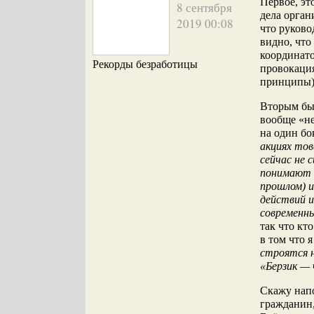
Первое, эт
8 сентября
дела орган
2019 00:08
что руково
видно, что
координат
Рекорды безработицы
провокаци
принципы)
Вторым был
вообще «не
на один бо
акциях тов
сейчас не 
понимают ч
прошлом) 
действий и
современн
так что кт
в том что 
строятся н
«Берзик — 
Скажу напо
гражданин,