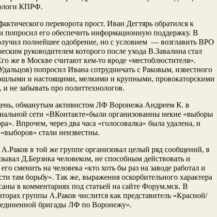
ологи КПРФ.
актического переворота прост. Иван Дегтярь обратился к
 и попросил его обеспечить информационную поддержку. В
олучил полнейшее одобрение, но с условием — возглавить ВРО
еским руководителем которого после ухода В.Завалина стал
Его же в Москве считают кем-то вроде «местоблюстителя».
(Удальцов) попросил Ивана сотрудничать с Раковым, известного
ошлыми и настоящими, мелкими и крупными, провокаторскими
 и не забывать про политтехнологов.
 день, обманутым активистом ЛФ Воронежа Андреем К. в
циальной сети «ВКонтакте»были организованны некие «выборы
ра». Впрочем, через два часа «голосовалка» была удалена, и
 «выборов» стали неизвестны.
, А.Раков в той же группе организовал целый ряд сообщений, в
зывал Д.Берзика человеком, не способным действовать и
его сменить на человека «кто хоть бы раз на заводе работал и
сти там борьбу». Так же, выражения оскорбительного характера
аны в комментариях под статьей на сайте Форум.мск. В
торах группы А.Раков числится как представитель «Красной/
ъединенной бригады ЛФ по Воронежу».