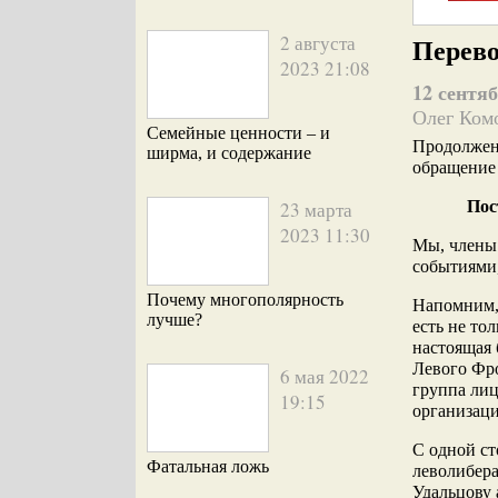
2 августа
Перево
2023 21:08
12 сентяб
Олег Ком
Семейные ценности – и
Продолжен
ширма, и содержание
обращение 
23 марта
Пос
2023 11:30
Мы, члены
событиями,
Почему многополярность
Напомним, 
лучше?
есть не то
настоящая 
Левого Фро
6 мая 2022
группа лиц
19:15
организаци
С одной ст
Фатальная ложь
леволибера
Удальцову 