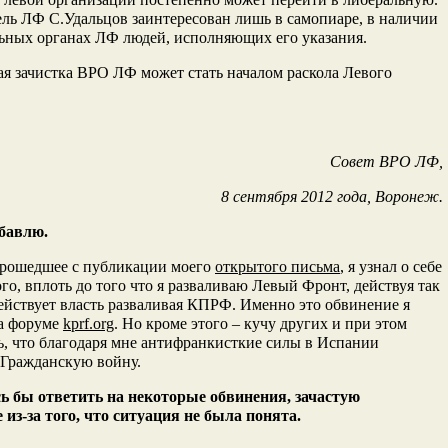
ль ЛФ С.Удальцов заинтересован лишь в самопиаре, в наличии
ьных органах ЛФ людей, исполняющих его указания.
я зачистка ВРО ЛФ может стать началом раскола Левого
Совет ВРО ЛФ,
8 сентября 2012 года, Воронеж.
обавлю.
прошедшее с публикации моего
открытого письма
, я узнал о себе
го, вплоть до того что я разваливаю Левый Фронт, действуя так
действует власть разваливая КПРФ. Именно это обвинение я
на форуме
kprf.org
. Но кроме этого – кучу других и при этом
, что благодаря мне антифранкисткие силы в Испании
 Гражданскую войну.
сь бы ответить на некоторые обвинения, зачастую
из-за того, что ситуация не была понята.