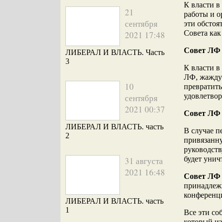
К власти в
21
работы и о
сентября
эти обстоя
Совета как
2021 17:48
Совет ЛФ
ЛИБЕРАЛ И ВЛАСТЬ. Часть
3
К власти в
ЛФ, жажду
10
превратить
удовлетво
сентября
2021 00:37
Совет Л
ЛИБЕРАЛ И ВЛАСТЬ. часть
В случае п
2
привязанн
руководств
будет унич
31 августа
2021 16:48
Совет ЛФ
принадлеж
конференц
ЛИБЕРАЛ И ВЛАСТЬ. часть
1
Все эти со
который из