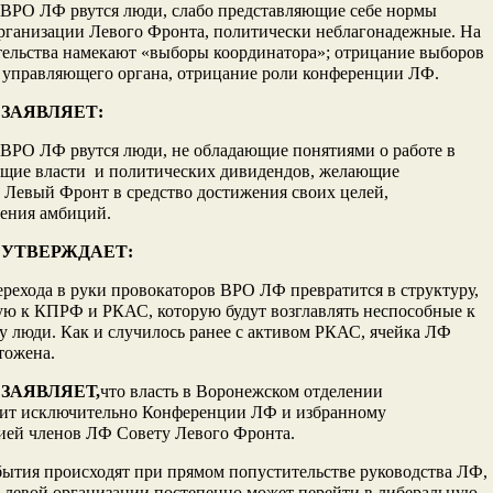
 ВРО ЛФ рвутся люди, слабо представляющие себе нормы
рганизации Левого Фронта, политически неблагонадежные. На
тельства намекают «выборы координатора»; отрицание выборов
 управляющего органа, отрицание роли конференции ЛФ.
 ЗАЯВЛЯЕТ:
 ВРО ЛФ рвутся люди, не обладающие понятиями о работе в
щие власти и политических дивидендов, желающие
 Левый Фронт в средство достижения своих целей,
рения амбиций.
Ф УТВЕРЖДАЕТ:
ерехода в руки провокаторов ВРО ЛФ превратится в структуру,
ую к КПРФ и РКАС, которую будут возглавлять неспособные к
у люди. Как и случилось ранее с активом РКАС, ячейка ЛФ
тожена.
 ЗАЯВЛЯЕТ,
что власть в Воронежском отделении
ит исключительно Конференции ЛФ и избранному
ией членов ЛФ Совету Левого Фронта.
бытия происходят при прямом попустительстве руководства ЛФ,
 левой организации постепенно может перейти в либеральную.