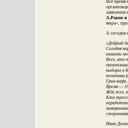
Всё время 
организаци
заявления 
А.Раков и
мира», пр
А сегодня 
«Добрый д
Сегодня ве
нашими мо
Всех, кто 
организаци
выборы в К
политика р
Грин-кафе
Время — 19
Жду всех, 
Кто тресе
неработаю
заморачива
стороннико
Иван Дегт