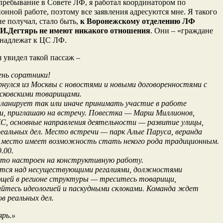
пребывание в Совете ЛФ, я работал координатором по
онной работе, поэтому все заявления адресуются мне. Я такого
не получал, стало быть,
к Воронежскому отделению ЛФ
 И.Дегтярь не имеют никакого отношения
. Они – «граждане
инадлежат к ЦС ЛФ.
я увидел такой пассаж –
ень соратники!
рнулся из Москвы с новостями и новыми договоренностями с
сковскими товарищами.
планирует так или иначе принимать участие в работе
и, приглашаю на встречу. Повестка — Марш Миллионов,
С, основные направления деятельности — развитие улицы,
еальных дел. Место встречи — парк Алые Паруса, веранда
, место имеет возможность стать некого рода традиционным.
.00.
кто настроен на конструктивную работу.
тся над несуществующими регалиями, должностями
щей в регионе структуры — треситесь товарищи,
йтесь идеологией и паскудными склоками. Команда ждет
в реальных дел.
ярь.»