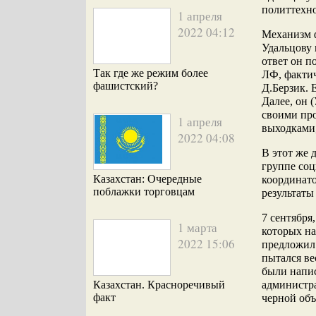
политтехн
1 апреля
2022 04:12
Механизм ф
Удальцову
ответ он п
Так где же режим более
ЛФ, фактич
фашистский?
Д.Берзик. 
Далее, он 
своими пр
1 апреля
выходками,
2022 04:08
В этот же
группе со
Казахстан: Очередные
координато
поблажки торговцам
результаты
7 сентября
1 марта
которых на
2022 15:06
предложил 
пытался ве
были напис
Казахстан. Красноречивый
администра
факт
черной об