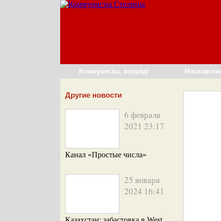
Коммунисты, вперёд!
Московски
Другие новости
6 февраля
2021 23:17
Канал «Простые числа»
25 января
2024 16:41
Казахстан: забастовка в West