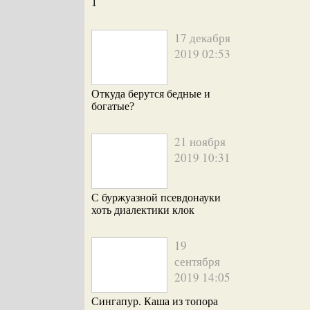
1
17 декабря
2019 02:53
Откуда берутся бедные и
богатые?
21 ноября
2019 10:31
С буржуазной псевдонауки
хоть диалектики клок
19
сентября
2019 14:05
Сингапур. Каша из топора