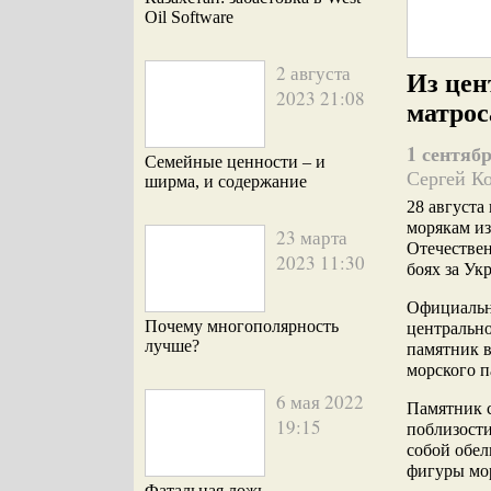
Oil Software
2 августа
Из цен
2023 21:08
матро
1 сентябр
Семейные ценности – и
Сергей К
ширма, и содержание
28 августа
морякам из
23 марта
Отечестве
2023 11:30
боях за Ук
Официальн
Почему многополярность
центральн
лучше?
памятник в
морского п
6 мая 2022
Памятник 
19:15
поблизости
собой обел
фигуры мо
Фатальная ложь