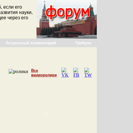
, если его
азвития науки,
щее через его
Актуальный комментарий
Трибуна
Все
видеоролики