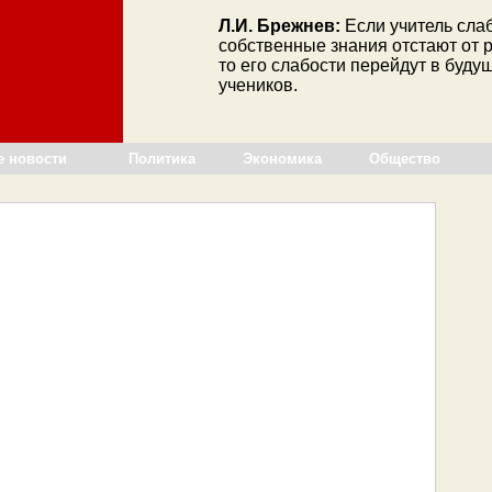
Л.И. Брежнев:
Если учитель слаб
собственные знания отстают от р
то его слабости перейдут в буду
учеников.
е новости
Политика
Экономика
Общество