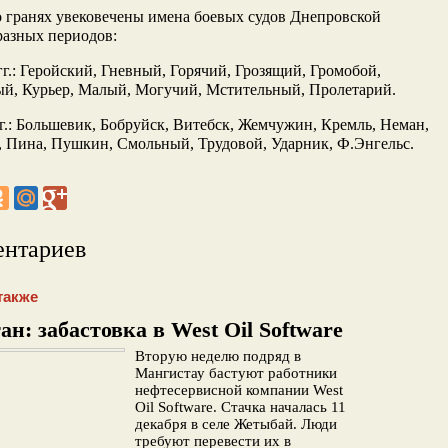
о гранях увековечены имена боевых судов Днепровской
разных периодов:
гг.: Геройский, Гневный, Горячий, Грозящий, Громобой,
ый, Курьер, Малый, Могучий, Мстительный, Пролетарий.
г.: Большевик, Бобруйск, Витебск, Жемчужин, Кремль, Неман,
 Пина, Пушкин, Смольный, Трудовой, Ударник, Ф.Энгельс.
ентариев
также
ан: забастовка в West Oil Software
Вторую неделю подряд в
Мангистау бастуют работники
нефтесервисной компании West
Oil Software. Стачка началась 11
декабря в селе Жетыбай. Люди
требуют перевести их в