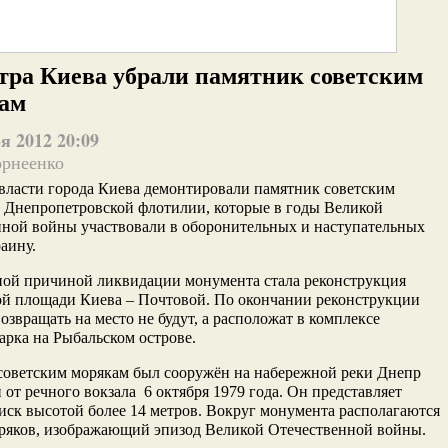
тра Киева убрали памятник советским
сам
я 2012 20:09
орнеенко
 власти города Киева демонтировали памятник советским
 Днепропетровской флотилии, которые в годы Великой
нной войны участвовали в оборонительных и наступательных
раину.
ой причиной ликвидации монумента стала реконструкция
ой площади Киева – Почтовой. По окончании реконструкции
озвращать на место не будут, а расположат в комплексе
арка на Рыбальском острове.
советским морякам был сооружён на набережной реки Днепр
 от речного вокзала 6 октября 1979 года. Он представляет
иск высотой более 14 метров. Вокруг монумента располагаются
ряков, изображающий эпизод Великой Отечественной войны.