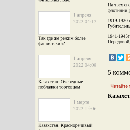
На трех ег
флотилии 
1 апреля
2022 04:12
1919-1920 
Губительн
1941-1945г
Так где же режим более
Передовой,
фашистский?
1 апреля
2022 04:08
5 комм
Казахстан: Очередные
Читайте 
поблажки торговцам
Казахст
1 марта
2022 15:06
Казахстан. Красноречивый