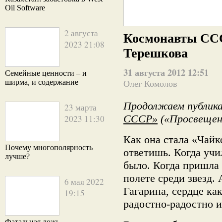
Oil Software
2 августа
Космонавты ССС
2023 21:08
Терешкова
31 августа 2012 12:51
Семейные ценности – и
ширма, и содержание
Олег Комолов
Продолжаем публика
23 марта
СССР»
(«Просвещени
2023 11:30
Как она стала «Чайк
Почему многополярность
ответишь. Когда учи
лучше?
было. Когда пришла 
полете среди звезд. 
6 мая 2022
Гагарина, сердце как
19:15
радостно-радостно и
Фатальная ложь