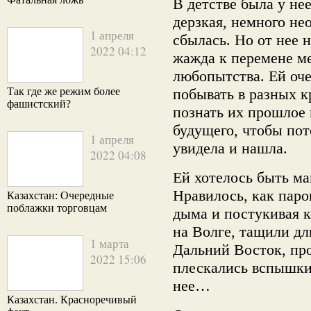
В детстве была у не
дерзкая, немного не
1 апреля
сбылась. Но от нее 
2022 04:12
жажда к перемене ме
любопытства. Ей оче
Так где же режим более
побывать в разных кр
фашистский?
познать их прошлое 
будущего, чтобы пот
1 апреля
увидела и нашла.
2022 04:08
Ей хотелось быть м
Нравилось, как паро
Казахстан: Очередные
поблажки торговцам
дыма и постукивая к
на Волге, тащили д
1 марта
Дальний Восток, про
2022 15:06
плескались вспышки 
нее…
Казахстан. Красноречивый