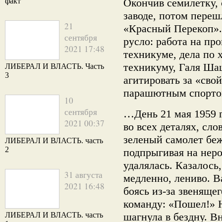
факт
Окончив семилетку,
заводе, потом переш
21
«Красный Перекоп». 
сентября
русло: работа на про
2021 17:48
техникуме, дела по 
техникуму, Галя Шаш
ЛИБЕРАЛ И ВЛАСТЬ. Часть
3
агитировать за «свой
парашютным спорто
10
сентября
…День 21 мая 1959 г
2021 00:37
во всех деталях, сл
зеленый самолет бе
ЛИБЕРАЛ И ВЛАСТЬ. часть
2
подпрыгивая на неро
удалялась. Казалось
31 августа
медленно, лениво. 
2021 16:48
боясь из-за звеняще
команду: «Пошел!» Н
ЛИБЕРАЛ И ВЛАСТЬ. часть
шагнула в бездну. В