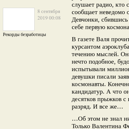
слушает радио, кто 
8 сентября
сообщает неведомо 
2019 00:08
Девчонки, сбившись 
себе первую космона
Рекорды безработицы
В газете Валя прочи
курсантом аэроклуб
течению мыслей. Она
нечто подобное, буд
испытывали миллион
девушки писали заяв
космонавты. Конечн
кандидатур. А что о
десятков прыжков с
разряд. И все же…
…Об этом не знал ни
Только Валентина Ф