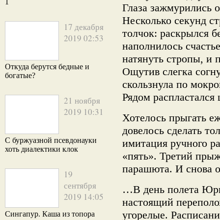
1
Глаза зажмурились о
Несколько секунд ст
17 декабря
толчок: раскрылся б
2019 02:53
наполнилось счастье
натянуть стропы, и 
Откуда берутся бедные и
Ощутив слегка согн
богатые?
скользнула по мокрой
Рядом распластался
21 ноября
2019 10:31
Хотелось прыгать е
довелось сделать то
С буржуазной псевдонауки
имитация ручного р
хоть диалектики клок
«пять». Третий пры
парашюта. И снова о
19
сентября
…В день полета Юри
2019 14:05
настоящий переполо
угорелые. Расписани
Сингапур. Каша из топора