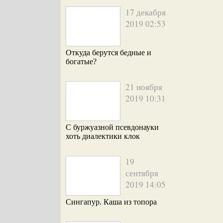
17 декабря
2019 02:53
Откуда берутся бедные и
богатые?
21 ноября
2019 10:31
С буржуазной псевдонауки
хоть диалектики клок
19
сентября
2019 14:05
Сингапур. Каша из топора