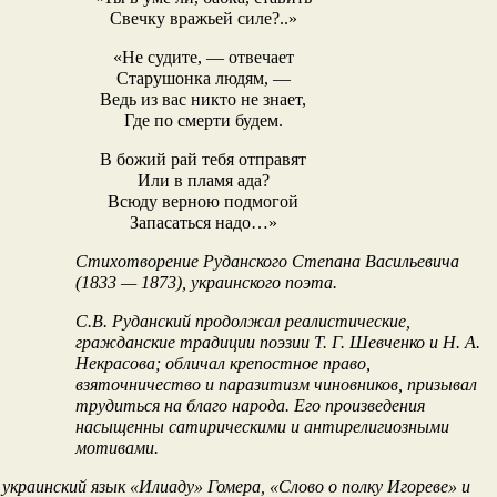
Свечку вражьей силе?..»
«Не судите, — отвечает
Старушонка людям, —
Ведь из вас никто не знает,
Где по смерти будем.
В божий рай тебя отправят
Или в пламя ада?
Всюду верною подмогой
Запасаться надо…»
Стихотворение Руданского Степана Васильевича
(1833 — 1873), украинского поэта.
С.В. Руданский продолжал реалистические,
гражданские традиции поэзии Т. Г. Шевченко и Н. А.
Некрасова; обличал крепостное право,
взяточничество и паразитизм чиновников, призывал
трудиться на благо народа. Его произведения
насыщенны сатирическими и антирелигиозными
мотивами.
 украинский язык «Илиаду» Гомера, «Слово о полку Игореве» и