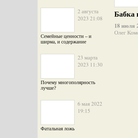
2 августа
Бабка 
2023 21:08
18 июля 
Олег Ком
Семейные ценности – и
ширма, и содержание
23 марта
2023 11:30
Почему многополярность
лучше?
6 мая 2022
19:15
Фатальная ложь