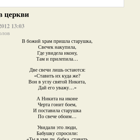
в церкви
2012 13:03
олов
В божий храм пришла старушка,
Свечек накупила,
Где увидела икону,
Там и прилепила…
Две свечи лишь остаются:
«Ставить их куда же?
Вон в углу святой Никита,
Дай его уважу…»
А Никита на иконе
Черта гонит боем,
И поставила старушка
По свече обоим…
Увидали это люди,
Бабушку спросили:
«Ты в уме ли, бабка, ставить