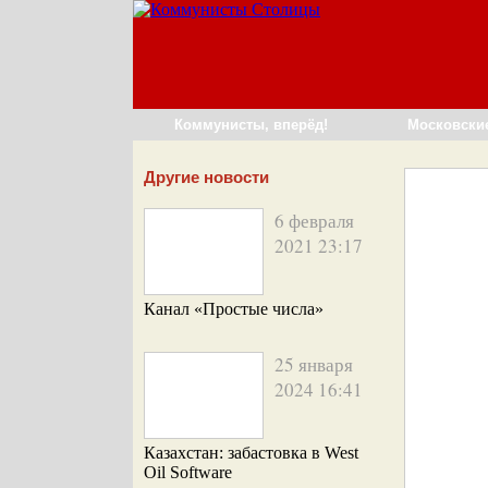
Коммунисты, вперёд!
Московски
Другие новости
6 февраля
2021 23:17
Канал «Простые числа»
25 января
2024 16:41
Казахстан: забастовка в West
Oil Software