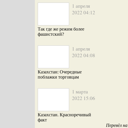
1 апреля
2022 04:12
Так где же режим более
фашистский?
1 апреля
2022 04:08
Казахстан: Очередные
поблажки торговцам
1 марта
2022 15:06
Казахстан. Красноречивый
факт
Перевёл на