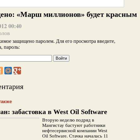
ено: «Марш миллионов» будет красным
012 00:40
олов
имое защищено паролем. Для его просмотра введите,
, пароль:
ентария
также
ан: забастовка в West Oil Software
Вторую неделю подряд в
Мангистау бастуют работники
нефтесервисной компании West
Oil Software. Стачка началась 11