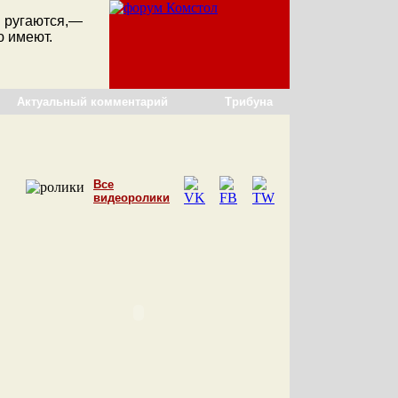
и ругаются,—
ю имеют.
Актуальный комментарий
Трибуна
Все
видеоролики