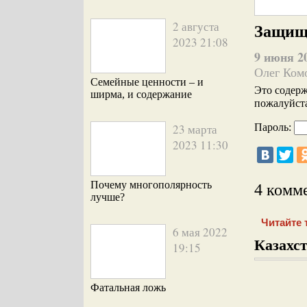
2 августа
Защищ
2023 21:08
9 июня 2
Олег Ком
Семейные ценности – и
Это содерж
ширма, и содержание
пожалуйста
23 марта
Пароль:
2023 11:30
Почему многополярность
4 комм
лучше?
Читайте 
6 мая 2022
Казахст
19:15
Фатальная ложь