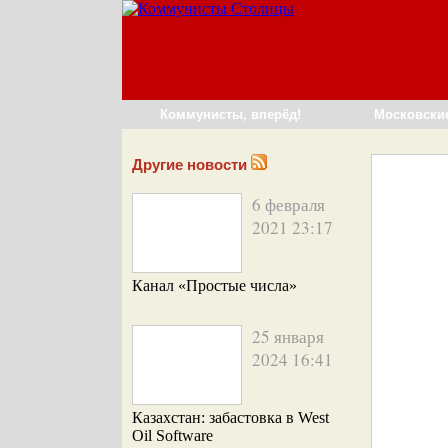
Коммунисты, вперёд!
Московски
Другие новости
6 февраля
2021 23:17
Канал «Простые числа»
25 января
2024 16:41
Казахстан: забастовка в West
Oil Software