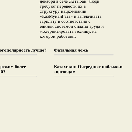
декабря в селе Жетыбай. Люди
требуют перевести их в
структуру нацкомпании
«КазМунайГаза» и выплачивать
зарплату в соответствии с
единой системой оплаты труда и
модернизировать технику, на
которой работают.
огополярность лучше?
Фатальная ложь
 режим более
Казахстан: Очередные поблажки
ий?
торговцам