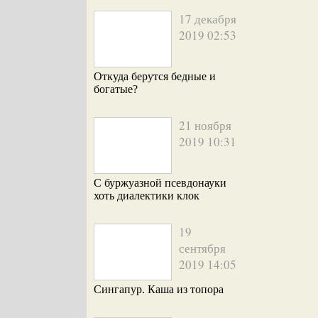
17 декабря
2019 02:53
Откуда берутся бедные и
богатые?
21 ноября
2019 10:31
С буржуазной псевдонауки
хоть диалектики клок
19
сентября
2019 14:05
Сингапур. Каша из топора