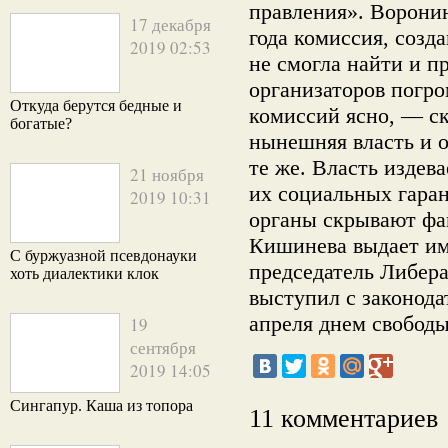
правления». Воронин
17 декабря
года комиссия, созд
2019 02:53
не смогла найти и п
организаторов погро
Откуда берутся бедные и
комиссий ясно, — ск
богатые?
нынешняя власть и 
те же. Власть издев
21 ноября
их социальных гара
2019 10:31
органы скрывают фа
Кишинева выдает им
С буржуазной псевдонауки
председатель Либер
хоть диалектики клок
выступил с законода
апреля днем свободы
19
сентября
2019 14:05
Сингапур. Каша из топора
11 комментариев