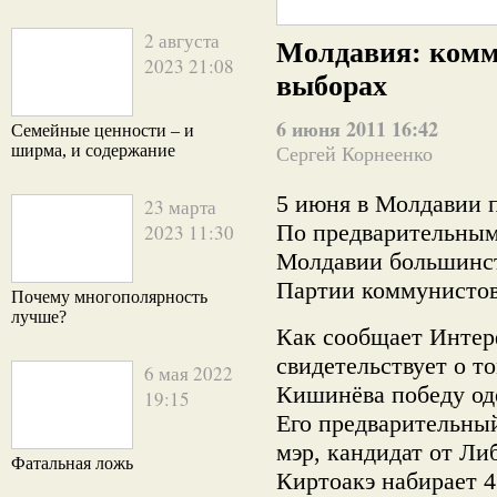
2 августа
Молдавия: комм
2023 21:08
выборах
6 июня 2011 16:42
Семейные ценности – и
ширма, и содержание
Сергей Корнеенко
5 июня в Молдавии
23 марта
По предварительным
2023 11:30
Молдавии большинст
Партии коммунистов
Почему многополярность
лучше?
Как сообщает Интер
свидетельствует о т
6 мая 2022
Кишинёва победу од
19:15
Его предварительны
мэр, кандидат от Л
Фатальная ложь
Киртоакэ набирает 4