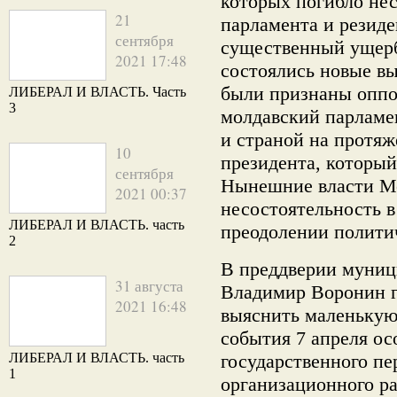
которых погибло нес
21
парламента и резид
сентября
существенный ущерб.
2021 17:48
состоялись новые в
были признаны оппо
ЛИБЕРАЛ И ВЛАСТЬ. Часть
3
молдавский парламен
и страной на протяж
10
президента, который
сентября
Нынешние власти М
2021 00:37
несостоятельность 
ЛИБЕРАЛ И ВЛАСТЬ. часть
преодолении политич
2
В преддверии муни
31 августа
Владимир Воронин г
2021 16:48
выяснить маленькую
события 7 апреля о
ЛИБЕРАЛ И ВЛАСТЬ. часть
государственного пе
1
организационного р