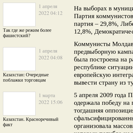
1 апреля
На выборах в муниц
2022 04:12
Партия коммунистов
партия – 29,8%, Либ
Так где же режим более
12,8%, Демократичес
фашистский?
Коммунисты Молдав
1 апреля
предвыборную камп
2022 04:08
была построена на 
республике ситуации
европейскую интегра
Казахстан: Очередные
поблажки торговцам
вывести страну из т
5 апреля 2009 года
1 марта
2022 15:06
одержала победу на 
тогдашняя оппозиция
сфальсифицированны
Казахстан. Красноречивый
факт
организовала массов