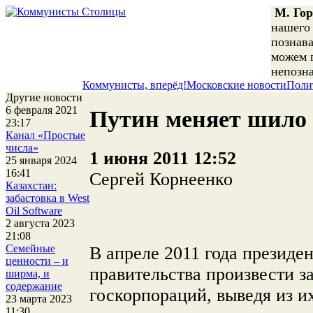
М. Го
нашего 
познава
можем г
непозн
Коммунисты, вперёд!
Московские новости
Поли
Другие новости
6 февраля 2021
Путин меняет шило
23:17
Канал «Простые
числа»
1 июня 2011 12:52
25 января 2024
16:41
Сергей Корнеенко
Казахстан:
забастовка в West
Oil Software
2 августа 2023
21:08
Семейные
В апреле 2011 года президе
ценности – и
правительства произвести з
ширма, и
содержание
госкорпораций, выведя из и
23 марта 2023
11:30