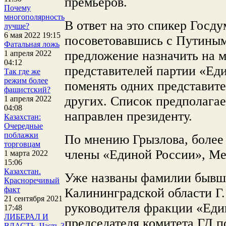
премьеров.
Почему
многополярность
В ответ на это спикер Госд
лучше?
6 мая 2022 19:15
посоветовавшись с Путиным
Фатальная ложь
предложение назначить на 
1 апреля 2022
04:12
представителей партии «Еди
Так где же
режим более
поменять одних представит
фашистский?
других. Список предполага
1 апреля 2022
04:08
направлен президенту.
Казахстан:
Очередные
поблажки
По мнению Грызлова, более
торговцам
члены «Единой России», Ме
1 марта 2022
15:06
Казахстан.
Уже названы фамилии бывше
Красноречивый
факт
Калининградской области Г.
21 сентября 2021
руководителя фракции «Един
17:48
ЛИБЕРАЛ И
председателя комитета ГД п
ВЛАСТЬ. Часть 3