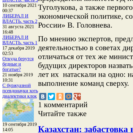
10 сентября 2021
Туголукова, а также первог
00:37
экономической политике, с
ЛИБЕРАЛ И
ВЛАСТЬ. часть 2
России» В. Головнева.
31 августа 2021
16:48
По мнению экспертов, пред
ЛИБЕРАЛ И
ВЛАСТЬ. часть 1
деятельностью в советах ди
17 декабря 2019
02:53
отличаться от тех же минис
Откуда берутся
будущих директоров назвать
бедные и
богатые?
лет их натаскали на одно: 
21 ноября 2019
10:31
выполнение команд сверху.
С буржуазной
псевдонауки хоть
диалектики клок
1 комментарий
Читайте также
19 сентября 2019
Казахстан: забастовка в
14:05