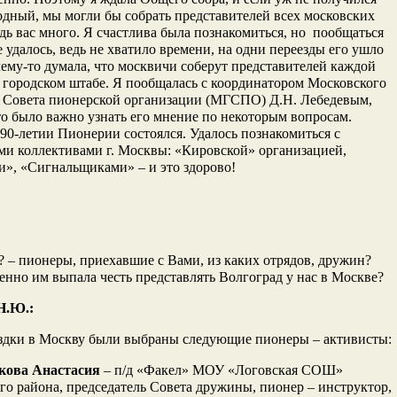
ный, мы могли бы собрать представителей всех московских
дь вас много. Я счастлива была познакомиться, но пообщаться
е удалось, ведь не хватило времени, на одни переезды его ушло
ему-то думала, что москвичи соберут представителей каждой
городском штабе. Я пообщалась с координатором Московского
о Совета пионерской организации (МГСПО) Д.Н. Лебедевым,
то было важно узнать его мнение по некоторым вопросам.
 90-летии Пионерии состоялся. Удалось познакомиться с
и коллективами г. Москвы: «Кировской» организацией,
», «Сигнальщиками» – и это здорово!
 – пионеры, приехавшие с Вами, из каких отрядов, дружин?
нно им выпала честь представлять Волгоград у нас в Москве?
Н.Ю.:
здки в Москву были выбраны следующие пионеры – активисты:
кова Анастасия
– п/д «Факел» МОУ «Логовская СОШ»
го района, председатель Совета дружины, пионер – инструктор,