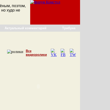
ёным, поэтом,
 но худо не
Актуальный комментарий
Трибуна
Все
видеоролики