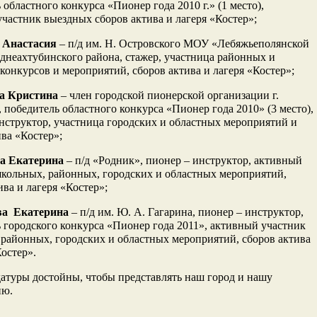
 областного конкурса «Пионер года 2010 г.» (1 место),
частник выездных сборов актива и лагеря «Костер»;
а Анастасия
– п/д им. Н. Островского МОУ «Лебяжьеполянской
неахтубинского района, стажер, участница районных и
конкурсов и мероприятий, сборов актива и лагеря «Костер»;
а Кристина
– член городской пионерской организации г.
 победитель областного конкурса «Пионер года 2010» (3 место),
нструктор, участница городских и областных мероприятий и
ива «Костер»;
а Екатерина
– п/д «Родник», пионер – инструктор, активный
кольных, районных, городских и областных мероприятий,
ива и лагеря «Костер»;
ва Екатерина
– п/д им. Ю. А. Гагарина, пионер – инструктор,
 городского конкурса «Пионер года 2011», активный участник
районных, городских и областных мероприятий, сборов актива
Костер».
атуры достойны, чтобы представлять наш город и нашу
ию.