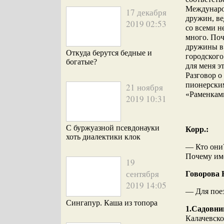
Международ
17 декабря
дружин, ве
2019 02:53
со всеми н
много. Поч
дружины в 
Откуда берутся бедные и
городског
богатые?
для меня э
Разговор о
пионерским
21 ноября
«Раменками
2019 10:31
С буржуазной псевдонауки
Корр.:
хоть диалектики клок
— Кто они?
Почему име
19
сентября
Говорова 
2019 14:05
— Для пое
Сингапур. Каша из топора
1.Садовни
Калачевско