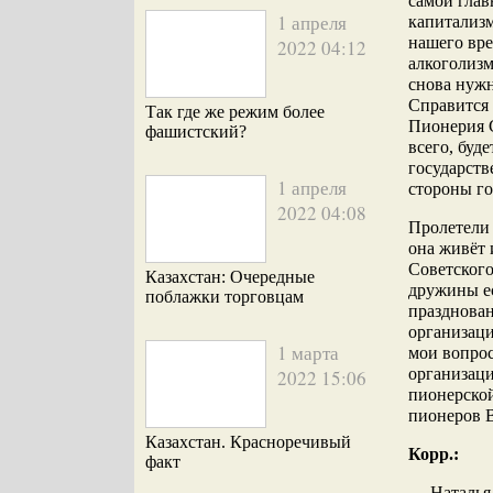
самой глав
1 апреля
капитализ
нашего вре
2022 04:12
алкоголизм
снова нужн
Справится 
Так где же режим более
Пионерия С
фашистский?
всего, буд
государств
1 апреля
стороны го
2022 04:08
Пролетели 
она живёт 
Советского
Казахстан: Очередные
дружины ес
поблажки торговцам
празднова
организаци
1 марта
мои вопро
организац
2022 15:06
пионерской
пионеров В
Казахстан. Красноречивый
Корр.:
факт
— Наталья