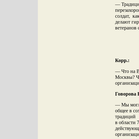
— Традиции
перезахоро
солдат, ка
делают гир
ветеранов 
Корр.:
— Что на В
Москвы? Чт
организац
Говорова 
— Мы могл
общее в с
традиций 
в области 
действующи
организаци