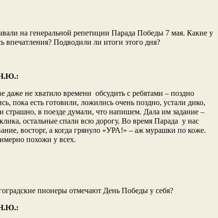
али на генеральной репетиции Парада Победы 7 мая. Какие у
сь впечатления? Подводили ли итоги этого дня?
Н.Ю.:
 даже не хватило времени обсудить с ребятами – поздно
сь, пока есть готовили, ложились очень поздно, устали дико,
и страшно, в поезде думали, что напишем. Дала им задание –
тклика, остальные спали всю дорогу. Во время Парада у нас
ание, восторг, а когда грянуло «УРА!» – аж мурашки по коже.
имерно похожи у всех.
гоградские пионеры отмечают День Победы у себя?
Н.Ю.: