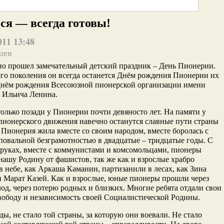
ся — всегда готовы!
011 13:48
шев
но прошел замечательный детский праздник – День Пионерии.
го поколения он всегда останется Днём рождения Пионерии их
 Днём рождения Всесоюзной пионерской организации имени
 Ильича Ленина.
олько позади у Пионерии почти девяносто лет. На памяти у
пионерского движения навечно останутся славные пути страны
Пионерия жила вместе со своим народом, вместе боролась с
повальной безграмотностью в двадцатые – тридцатые годы. С
руках, вместе с коммунистами и комсомольцами, пионеры
ашу Родину от фашистов, так же как и взрослые храбро
в небе, как Аркаша Каманин, партизанили в лесах, как Зина
 Марат Казей. Как и взрослые, юные пионеры прошли через
лод, через потерю родных и близких. Многие ребята отдали свои
вободу и независимость своей Социалистической Родины.
ы, не стало той страны, за которую они воевали. Не стало