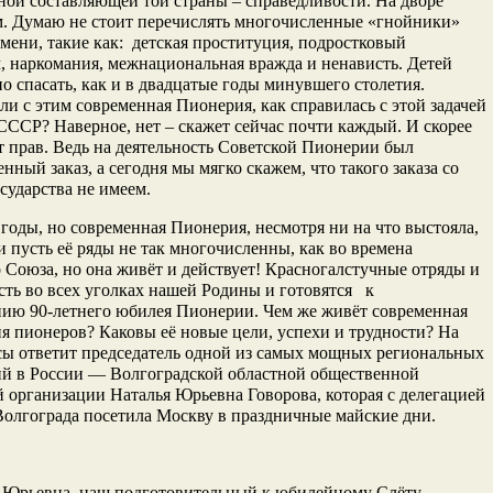
ной составляющей той страны – справедливости. На дворе
м. Думаю не стоит перечислять многочисленные «гнойники»
мени, такие как: детская проституция, подростковый
, наркомания, межнациональная вражда и ненависть. Детей
о спасать, как и в двадцатые годы минувшего столетия.
ли с этим современная Пионерия, как справилась с этой задачей
ССР? Наверное, нет – скажет сейчас почти каждый. И скорее
ет прав. Ведь на деятельность Советской Пионерии был
енный заказ, а сегодня мы мягко скажем, что такого заказа со
сударства не имеем.
годы, но современная Пионерия, несмотря ни на что выстояла,
и пусть её ряды не так многочисленны, как во времена
 Союза, но она живёт и действует! Красногалстучные отряды и
ть во всех уголках нашей Родины и готовятся к
нию 90-летнего юбилея Пионерии. Чем же живёт современная
я пионеров? Каковы её новые цели, успехи и трудности? На
сы ответит председатель одной из самых мощных региональных
ий в России — Волгоградской областной общественной
 организации Наталья Юрьевна Говорова, которая с делегацией
олгограда посетила Москву в праздничные майские дни.
 Юрьевна, наш подготовительный к юбилейному Слёту