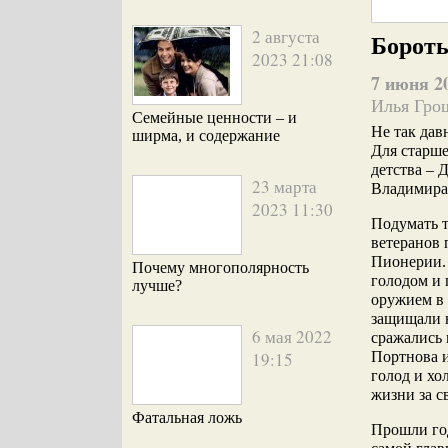
2 августа
Бороть
2023 21:08
7 июня 2
Илья Гро
Семейные ценности – и
Не так дав
ширма, и содержание
Для старше
детства –
23 марта
Владимира
2023 11:30
Подумать т
ветеранов 
Пионерии. 
Почему многополярность
голодом и 
лучше?
оружием в 
защищали н
6 мая 2022
сражались 
19:15
Портнова и
голод и хо
жизни за с
Фатальная ложь
Прошли год