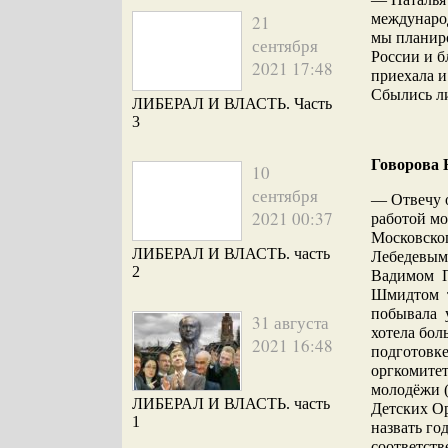
международ
21
мы планиро
сентября
России и б
2021 17:48
приехала и
Сбылись л
ЛИБЕРАЛ И ВЛАСТЬ. Часть
3
Говорова 
10
сентября
— Отвечу о
2021 00:37
работой мо
Московско
ЛИБЕРАЛ И ВЛАСТЬ. часть
Лебедевым
2
Вадимом П
Шмидтом те
побывала у
31 августа
хотела бол
2021 16:48
подготовке
оргкомитет
молодёжи 
ЛИБЕРАЛ И ВЛАСТЬ. часть
Детских О
1
назвать го
соответств