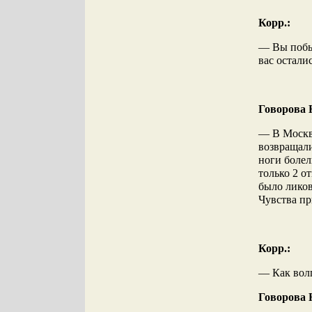
Корр.:
— Вы побыв
вас остали
Говорова 
— В Москве
возвращали
ноги болел
только 2 о
было ликов
Чувства пр
Корр.:
— Как вол
Говорова 