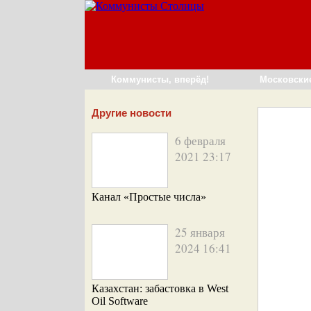
Коммунисты, вперёд!
Московски
Другие новости
6 февраля
2021 23:17
Канал «Простые числа»
25 января
2024 16:41
Казахстан: забастовка в West
Oil Software