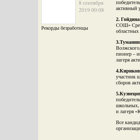
8 сентября
победитель
активный у
2019 00:08
2. Гойдин
СОШ» Сред
Рекорды безработицы
областных 
3.Туманин
Волжского,
пионер – и
лагеря акт
4.Кириков
участник ш
сборов акт
5.Кузнецо
победитель
школьных, 
и лагеря «
Все кандид
организац