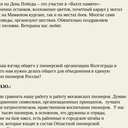
 на День Победы – это участие в «Вахте памяти»-
нении останков, возложение цветов, почетный караул у могил
к на Мамаевом кургане, так и на местах боев. Многие сами
лянды, организуют шествия. Обязательно поздравляем
с песнями. Ветераны нас любят.
аш взгляд общего у пионерской организации Волгограда и
о нам нужно делать общего для объединения в единую
ию пионеров России?
Н.Ю.:
и сравнить нашу работу и работу московских пионеров. Думаю
охранении символики, организационных принципов, лучших
в патриотическом, нравственном воспитании пионеров. У нас
7 тысяч пионеров, в основном, это дружины и отряды,
е на базе школ, есть районные и городские штабы и
и, которые входят в состав Областной пионерской