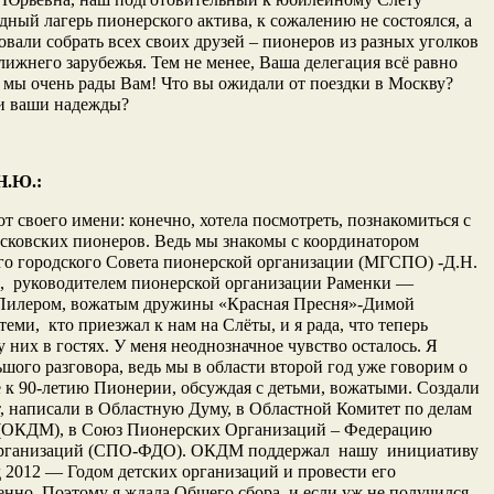
ный лагерь пионерского актива, к сожалению не состоялся, а
вали собрать всех своих друзей – пионеров из разных уголков
лижнего зарубежья. Тем не менее, Ваша делегация всё равно
 мы очень рады Вам! Что вы ожидали от поездки в Москву?
и ваши надежды?
Н.Ю.:
т своего имени: конечно, хотела посмотреть, познакомиться с
сковских пионеров. Ведь мы знакомы с координатором
го городского Совета пионерской организации (МГСПО) -Д.Н.
, руководителем пионерской организации Раменки —
илером, вожатым дружины «Красная Пресня»-Димой
ми, кто приезжал к нам на Слёты, и я рада, что теперь
 них в гостях. У меня неоднозначное чувство осталось. Я
ьшого разговора, ведь мы в области второй год уже говорим о
 к 90-летию Пионерии, обсуждая с детьми, вожатыми. Создали
, написали в Областную Думу, в Областной Комитет по делам
(ОКДМ), в Союз Пионерских Организаций – Федерацию
рганизаций (СПО-ФДО). ОКДМ поддержал нашу инициативу
д 2012 — Годом детских организаций и провести его
енно. Поэтому я ждала Общего сбора, и если уж не получился