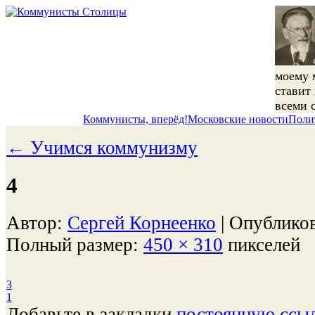
моему 
ставит
всеми 
Коммунисты, вперёд!
Московские новости
Поли
←
Учимся коммунизму
4
Автор:
Сергей Корнеенко
|
Опублико
Полный размер:
450 × 310
пикселей
3
1
Добавьте в закладки
постоянную ссы