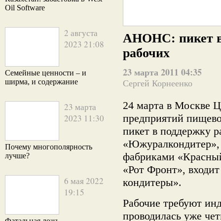
Oil Software
2 августа
АНОНС: пикет в
2023 21:08
рабочих
23 марта 2011 04:35
Семейные ценности – и
ширма, и содержание
Сергей Корнеенко
24 марта в Москве 
23 марта
предприятий пищев
2023 11:30
пикет в поддержку 
«Южуралкондитер»,
Почему многополярность
фабриками «Красный
лучше?
«Рот Фронт», входи
6 мая 2022
кондитеры».
19:15
Рабочие требуют инд
проводилась уже чет
Фатальная ложь