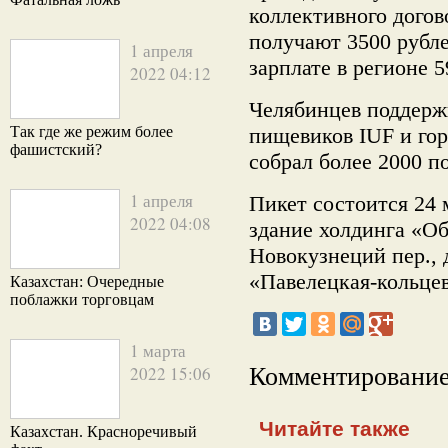
коллективного догов
получают 3500 рубл
1 апреля
зарплате в регионе 5
2022 04:12
Челябинцев поддер
Так где же режим более
пищевиков IUF и го
фашистский?
собрал более 2000 п
1 апреля
Пикет состоится
24 
2022 04:08
здание холдинга «О
Новокузнеций пер., д
«Павелецкая-кольцев
Казахстан: Очередные
поблажки торговцам
1 марта
2022 15:06
Комментирование
Читайте также
Казахстан. Красноречивый