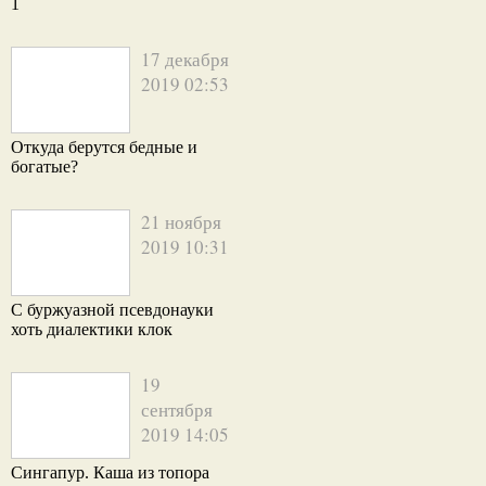
1
17 декабря
2019 02:53
Откуда берутся бедные и
богатые?
21 ноября
2019 10:31
С буржуазной псевдонауки
хоть диалектики клок
19
сентября
2019 14:05
Сингапур. Каша из топора